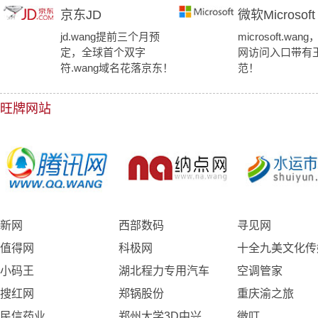
京东JD
微软Microsoft
jd.wang提前三个月预
microsoft.wa
定，全球首个双字
网访问入口带有
符.wang域名花落京东！
范！
旺牌网站
新网
西部数码
寻见网
值得网
科极网
十全九美文化传
小码王
湖北程力专用汽车
空调管家
搜红网
郑锅股份
重庆渝之旅
民信药业
郑州大学3D中兴
微叮